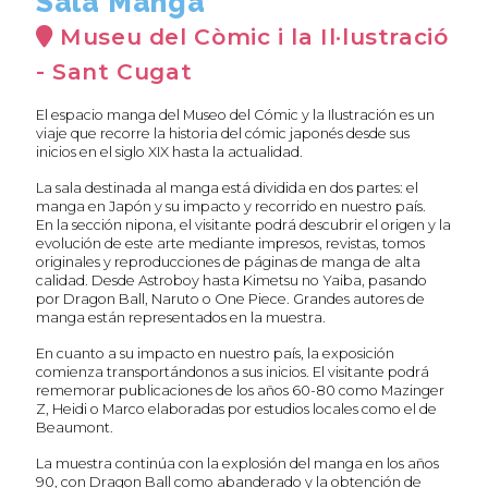
Sala Manga
Museu del Còmic i la Il·lustració
- Sant Cugat
El espacio manga del Museo del Cómic y la Ilustración es un
viaje que recorre la historia del cómic japonés desde sus
inicios en el siglo XIX hasta la actualidad.
La sala destinada al manga está dividida en dos partes: el
manga en Japón y su impacto y recorrido en nuestro país.
En la sección nipona, el visitante podrá descubrir el origen y la
evolución de este arte mediante impresos, revistas, tomos
originales y reproducciones de páginas de manga de alta
calidad. Desde Astroboy hasta Kimetsu no Yaiba, pasando
por Dragon Ball, Naruto o One Piece. Grandes autores de
manga están representados en la muestra.
En cuanto a su impacto en nuestro país, la exposición
comienza transportándonos a sus inicios. El visitante podrá
rememorar publicaciones de los años 60-80 como Mazinger
Z, Heidi o Marco elaboradas por estudios locales como el de
Beaumont.
La muestra continúa con la explosión del manga en los años
90, con Dragon Ball como abanderado y la obtención de