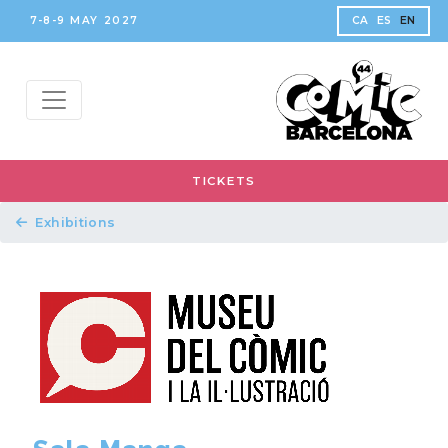
7-8-9 MAY 2027
CA
ES
EN
TICKETS
Exhibitions