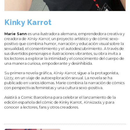
Kinky Karrot
Marie Sann
es una ilustradora alemana, emprendedora creativa y
creadora de
Kinky Karrot
, un proyecto artístico y de cómic sexo-
positivo que combina humor, narración y educación visual sobre la
sexualidad, el consentimiento y el autodescubrimiento. A través de
sus divertidos personajes e ilustraciones vibrantes, su obra invita a
los lectores a explorar la intimidad y el conocimiento del cuerpo de
una manera curiosa, empoderante y desinhibida.
Su primera novela gráfica,
Kinky Karrot
, sigue a la protagonista,
Lizzy, en un viaje de autoexploración sexual. La novela se ha
publicado en varios idiomas. Marie combina la narración de cómics
con perspectivas feministas y una cultura sexo-positiva.
Asistirá a Comic Barcelona para celebrar el lanzamiento de la
edición española del cómic de Kinky Karrot,
Kinkizada
, y para
conocer a lectores, fans y otros creadores.