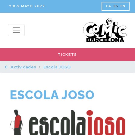
7-8-9 MAYO 2027
CA
ES
EN
TICKETS
Actividades
Escola JOSO
ESCOLA JOSO