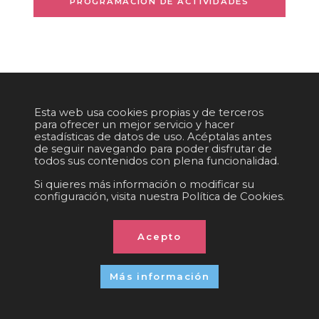
PROGRAMACIÓN DE ACTIVIDADES
POLÍTICA DE COOKIES
|
IGUALDAD
|
POLÍTICA DE PRIVACIDAD
|
AVISO LEGAL
Esta web usa cookies propias y de terceros
|
POLÍTICA DE REDES SOCIALES
|
CONTACTO
para ofrecer un mejor servicio y hacer
estadísticas de datos de uso. Acéptalas antes
Organizado por:
C/. València, 279
08009 Barcelona (Spain)
de seguir navegando para poder disfrutar de
info@ficomic.com
todos sus contenidos con plena funcionalidad.
Si quieres más información o modificar su
configuración, visita nuestra Política de Cookies.
© 2026 All rights reserved
Acepto
Más información