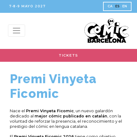
7-8-9 MAYO 2027
CA
ES
EN
TICKETS
Premi Vinyeta
Ficomic
Nace el
Premi Vinyeta Ficomic
, un nuevo galardón
dedicado al
mejor cómic publicado en catalán
, con la
voluntad de reforzar la presencia, el reconocimiento y el
prestigio del cómic en lengua catalana.
El
Premi Vinyeta Ficomic 2026
tiene como objetivo