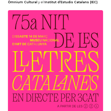
Òmnium Cultural
y el
Institut d’Estudis Catalans (IEC)
.