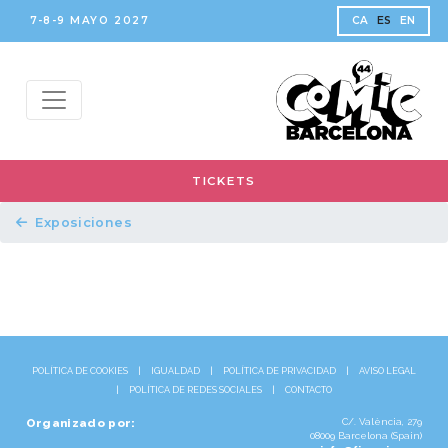
7-8-9 MAYO 2027
CA
ES
EN
TICKETS
Exposiciones
POLÍTICA DE COOKIES
|
IGUALDAD
|
POLÍTICA DE PRIVACIDAD
|
AVISO LEGAL
|
POLÍTICA DE REDES SOCIALES
|
CONTACTO
Organizado por:
C/. València, 279
08009 Barcelona (Spain)