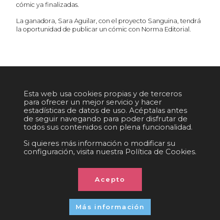
cómic ya finalizadas.
La ganadora, Sara Aguilar, con el proyecto Sanguina, tendrá
la oportunidad de publicar un cómic con Norma Editorial.
POLÍTICA DE COOKIES
|
IGUALDAD
|
POLÍTICA DE PRIVACIDAD
|
AVISO LEGAL
Esta web usa cookies propias y de terceros
|
POLÍTICA DE REDES SOCIALES
|
CONTACTO
para ofrecer un mejor servicio y hacer
estadísticas de datos de uso. Acéptalas antes
Organizado por:
C/. València, 279
08009 Barcelona (Spain)
de seguir navegando para poder disfrutar de
info@ficomic.com
todos sus contenidos con plena funcionalidad.
Si quieres más información o modificar su
configuración, visita nuestra Política de Cookies.
© 2026 All rights reserved
Acepto
Más información