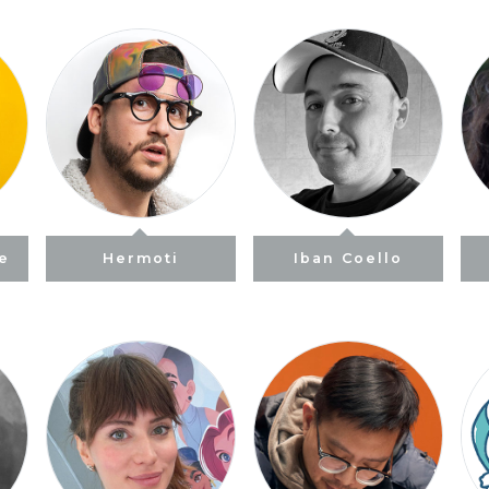
ne
Hermoti
Iban Coello