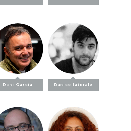
Dani Garcia
Danicollaterale