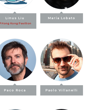
Linus Liu
María Lobato
Hong Kong Pavillion
Paco Roca
Paolo Villanelli