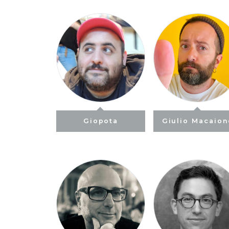
Giopota
Giulio Macaio