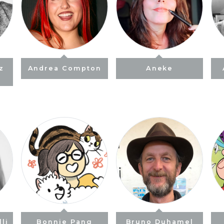
z
Andrea Compton
Aneke
li
Bonnie Pang
Bruno Duhamel