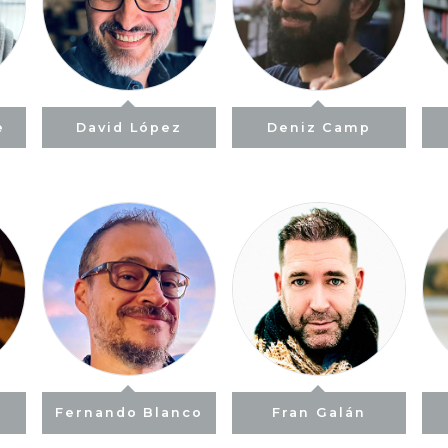
e
David López
Deniz Camp
Fernando Blanco
Fran Galán