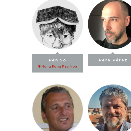
Pen So
Pere Pérez
Hong Kong Pavillion