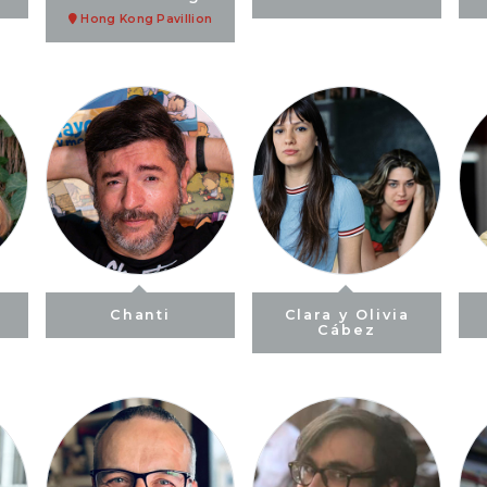
Hong Kong Pavillion
Chanti
Clara y Olivia
Cábez