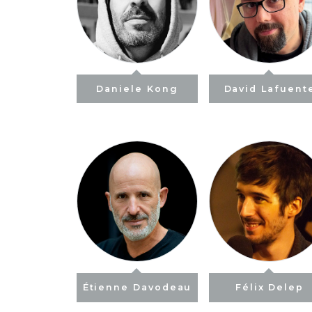
Daniele Kong
David Lafuent
Étienne Davodeau
Félix Delep