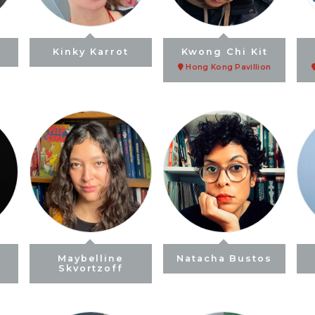
Kinky Karrot
Kwong Chi Kit
Hong Kong Pavillion
)
Maybelline
Natacha Bustos
Skvortzoff