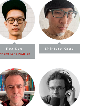
Rex Koo
Shintaro Kago
Hong Kong Pavillion