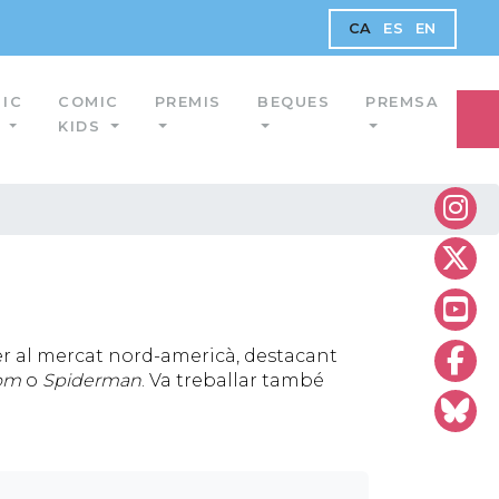
CA
ES
EN
IC
COMIC
PREMIS
BEQUES
PREMSA
O
KIDS
r al mercat nord-americà, destacant
om
o
Spiderman
. Va treballar també