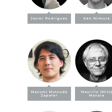
Javier Rodríguez
Ken Niimura
Masumi Mutsuda
Maurillo (Milo
Zapater
Manara