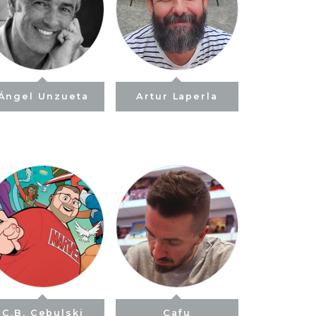
Ángel Unzueta
Artur Laperla
C.B. Cebulski
Cafu