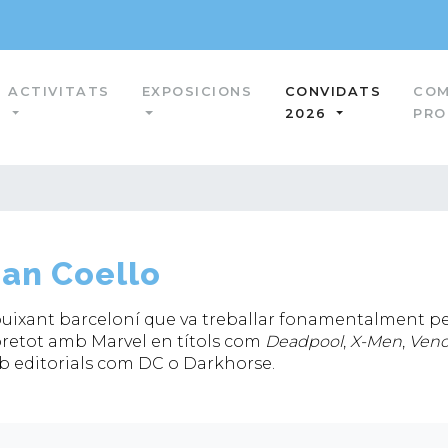
ACTIVITATS
EXPOSICIONS
CONVIDATS
COM
2026
PR
ban Coello
uixant barceloní que va treballar fonamentalment pe
retot amb Marvel en títols com
Deadpool
,
X-Men
,
Ven
 editorials com DC o Darkhorse.