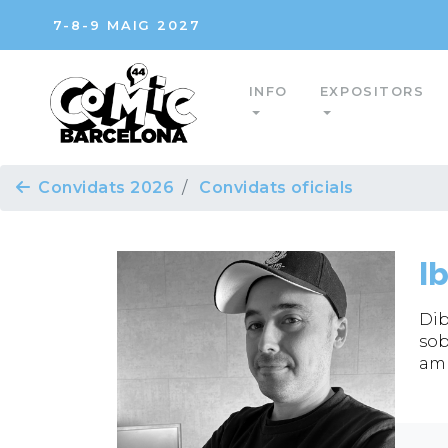
7-8-9 MAIG 2027
INFO
EXPOSITORS
Convidats 2026
Convidats oficials
I
Dib
sob
amb