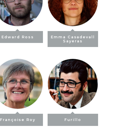
Edward Ross
Emma Casadevall
Sayeras
Françoise Roy
Furillo