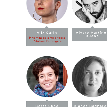
Alix Garin
Álvaro Martíne
Bueno
Nominada a Millor obra
d’Autoria Estrangera
Berta Cusó
Bianca Bagnarel