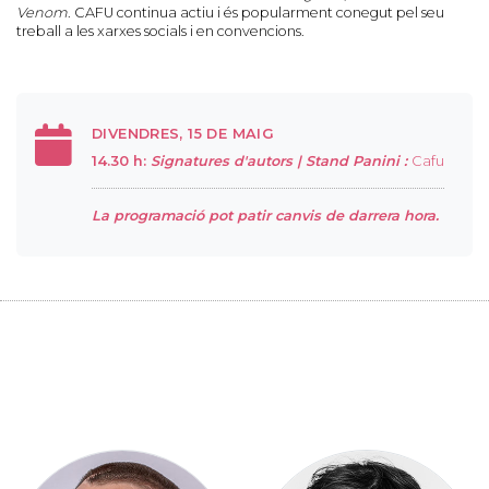
Venom
. CAFU continua actiu i és popularment conegut pel seu
treball a les xarxes socials i en convencions.
DIVENDRES, 15 DE MAIG
14.30 h:
Signatures d'autors |
Stand Panini :
Cafu
La programació pot patir canvis de darrera hora.